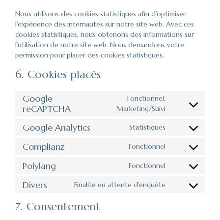
Nous utilisons des cookies statistiques afin d’optimiser
l’expérience des internautes sur notre site web. Avec ces
cookies statistiques, nous obtenons des informations sur
l’utilisation de notre site web. Nous demandons votre
permission pour placer des cookies statistiques.
6. Cookies placés
Google
Fonctionnel,
reCAPTCHA
Consent
Marketing/Suivi
to
Google Analytics
Statistiques
service
Consent
google-
to
Complianz
Fonctionnel
recaptcha
Consent
service
to
google-
Polylang
Fonctionnel
Consent
service
analytics
to
complianz
Divers
Finalité en attente d’enquête
Consent
service
to
polylang
7. Consentement
service